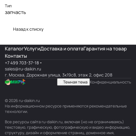
Тип
запчасть
Назад к списку
Каталог
Услуги
Доставка и оплата
Гарантия на товар
Контакты
+7 499 703-37-18
sales@ru-daikin.ru
г. Москва, Дорожная улица, 3к19с8, этаж 2, офис 208
Темная тема
Конфиденциальность
© 2026 ru-daikin.ru
На информационном ресурсе применяются
рекомендательные
технологии
.
Все ресурсы сайта ru-daikin.ru, включая (но не ограничиваясь)
текстовую, графическую, фотографическую и видео информацию,
структуру, дизайн и оформление страниц, доменное имя,