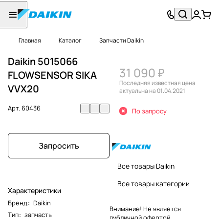
Главная
Каталог
Запчасти Daikin
Daikin 5015066
31 090 ₽
FLOWSENSOR SIKA
Последняя известная цена
VVX20
актуальна на 01.04.2021
Арт.
60436
По запросу
Запросить
Все товары Daikin
Все товары категории
Характеристики
Бренд
:
Daikin
Внимание! Не является
Тип
:
запчасть
публичной офертой.