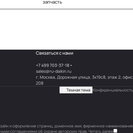
запчасть
Связаться с нами
+7 499 703-37-18
sales@ru-daikin.ru
г. Москва, Дорожная улица, 3к19с8, этаж 2, офис
208
Темная тема
Конфиденциальность
 дизайн и оформление страниц, доменное имя, фирменное наименование
ными соглашениями об охране авторских прав.
Читать далее