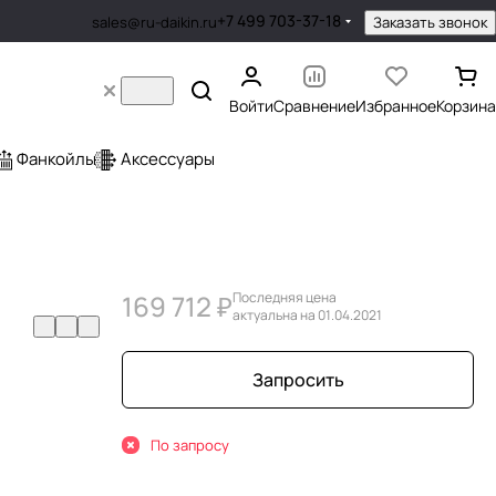
+7 499 703-37-18
Заказать звонок
sales@ru-daikin.ru
Войти
Сравнение
Избранное
Корзина
Фанкойлы
Аксессуары
169 712 ₽
Последняя цена
актуальна на 01.04.2021
Запросить
По запросу