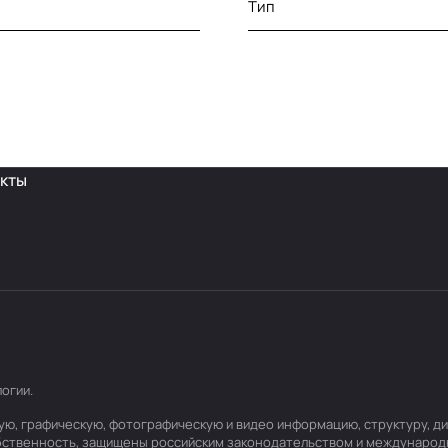
Тип
кты
логии
.
товую, графическую, фотографическую и видео информацию, структуру,
обственность, защищены российским законодательством и международ