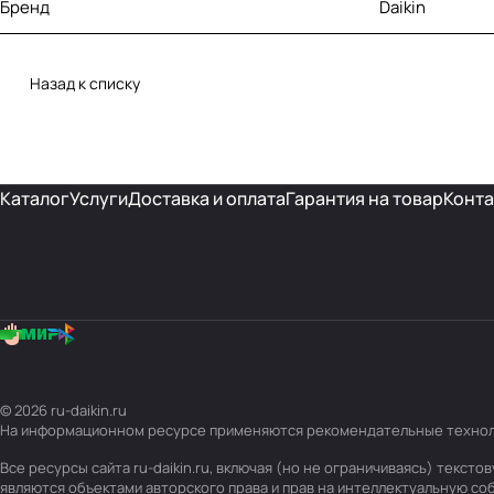
Бренд
Daikin
Назад к списку
Каталог
Услуги
Доставка и оплата
Гарантия на товар
Конта
© 2026 ru-daikin.ru
На информационном ресурсе применяются
рекомендательные техно
Все ресурсы сайта ru-daikin.ru, включая (но не ограничиваясь) текс
являются объектами авторского права и прав на интеллектуальную с