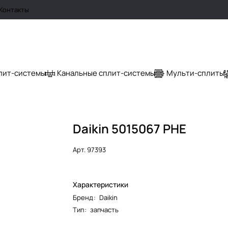
Контакты
лит-системы
Канальные сплит-системы
Мульти-сплиты
Daikin 5015067 PHE
Арт.
97393
Характеристики
Бренд
:
Daikin
Тип
:
запчасть