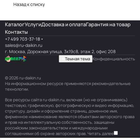
Назад к списку
Каталог
Услуги
Доставка и оплата
Гарантия на товар
Контакты
+7 499 703-37-18
sales@ru-daikin.ru
г. Москва, Дорожная улица, 3к19с8, этаж 2, офис 208
Темная тема
Конфиденциальность
© 2026 ru-daikin.ru
На информационном ресурсе применяются
рекомендательные
технологии
.
Все ресурсы сайта ru-daikin.ru, включая (но не ограничиваясь)
текстовую, графическую, фотографическую и видео информацию,
структуру, дизайн и оформление страниц, доменное имя,
фирменное наименование являются объектами авторского права
и прав на интеллектуальную собственность, защищены
российским законодательством и международными
соглашениями об охране авторских прав.
Читать далее