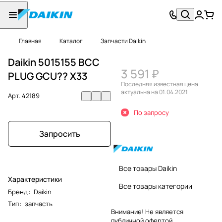
Главная
Каталог
Запчасти Daikin
Daikin 5015155 BCC
3 591 ₽
PLUG GCU?? X33
Последняя известная цена
актуальна на 01.04.2021
Арт.
42189
По запросу
Запросить
Все товары Daikin
Характеристики
Все товары категории
Бренд
:
Daikin
Тип
:
запчасть
Внимание! Не является
публичной офертой.