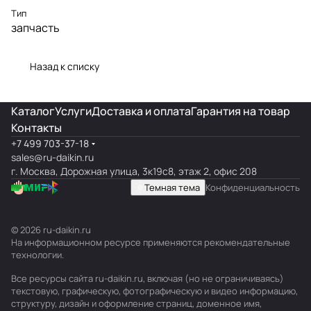
Тип
запчасть
Назад к списку
Каталог
Услуги
Доставка и оплата
Гарантия на товар
Контакты
+7 499 703-37-18
sales@ru-daikin.ru
г. Москва, Дорожная улица, 3к19с8, этаж 2, офис 208
Темная тема
Конфиденциальность
© 2026 ru-daikin.ru
На информационном ресурсе применяются
рекомендательные
технологии
.
Все ресурсы сайта ru-daikin.ru, включая (но не ограничиваясь)
текстовую, графическую, фотографическую и видео информацию,
структуру, дизайн и оформление страниц, доменное имя,