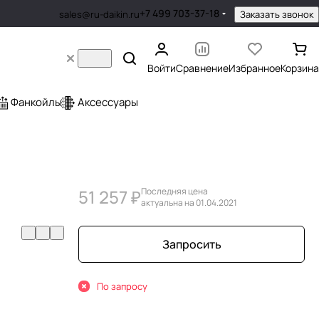
+7 499 703-37-18
Заказать звонок
sales@ru-daikin.ru
Войти
Сравнение
Избранное
Корзина
Фанкойлы
Аксессуары
51 257 ₽
Последняя цена
актуальна на 01.04.2021
Запросить
По запросу