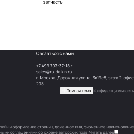
запчасть
Связаться с нами
+7 499 703-37-18
sales@ru-daikin.ru
г. Москва, Дорожная улица, 3к19с8, этаж 2, офис
208
Темная тема
Конфиденциальность
 дизайн и оформление страниц, доменное имя, фирменное наименование
ными соглашениями об охране авторских прав.
Читать далее