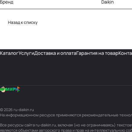
Бренд
Daikin
Назад к списку
Каталог
Услуги
Доставка и оплата
Гарантия на товар
Конта
© 2026 ru-daikin.ru
На информационном ресурсе применяются
рекомендательные техно
Все ресурсы сайта ru-daikin.ru, включая (но не ограничиваясь) текс
являются объектами авторского права и прав на интеллектуальную с