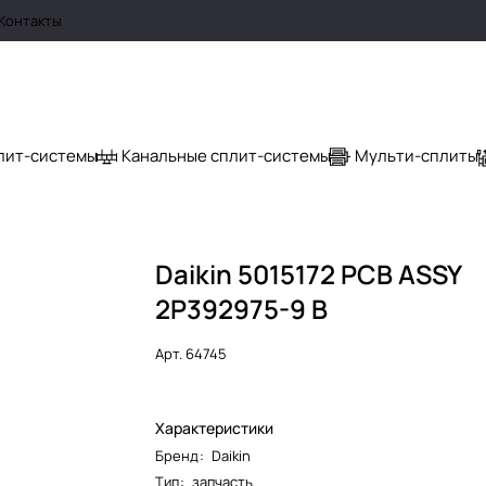
Контакты
лит-системы
Канальные сплит-системы
Мульти-сплиты
Daikin 5015172 PCB ASSY
2P392975-9 B
Арт.
64745
Характеристики
Бренд
:
Daikin
Тип
:
запчасть