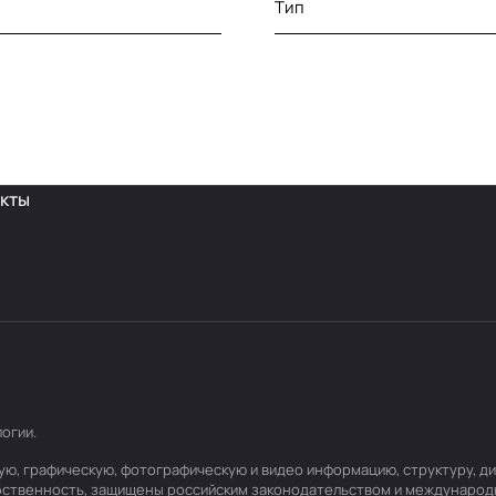
Тип
кты
логии
.
товую, графическую, фотографическую и видео информацию, структуру,
обственность, защищены российским законодательством и международ