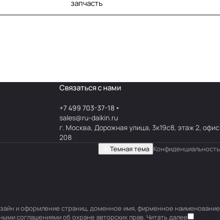
запчасть
Связаться с нами
+7 499 703-37-18
sales@ru-daikin.ru
г. Москва, Дорожная улица, 3к19с8, этаж 2, офис
208
Темная тема
Конфиденциальность
 дизайн и оформление страниц, доменное имя, фирменное наименование
ными соглашениями об охране авторских прав.
Читать далее