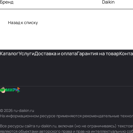
Бренд
Daikin
Назад к списку
Каталог
Услуги
Доставка и оплата
Гарантия на товар
Конта
© 2026 ru-daikin.ru
На информационном ресурсе применяются
рекомендательные техно
Все ресурсы сайта ru-daikin.ru, включая (но не ограничиваясь) текс
являются объектами авторского права и прав на интеллектуальную с