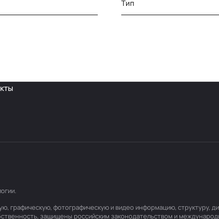
Тип
кты
логии
.
товую, графическую, фотографическую и видео информацию, структуру,
обственность, защищены российским законодательством и международ