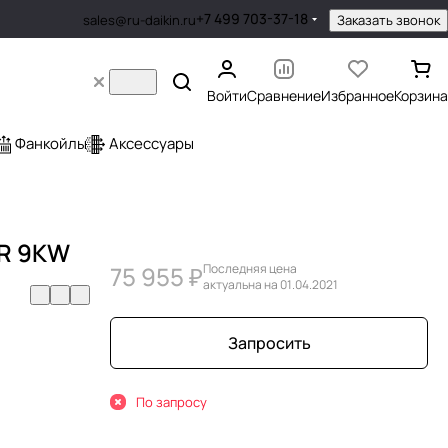
+7 499 703-37-18
Заказать звонок
sales@ru-daikin.ru
Войти
Сравнение
Избранное
Корзина
Фанкойлы
Аксессуары
ER 9KW
75 955 ₽
Последняя цена
актуальна на 01.04.2021
Запросить
По запросу