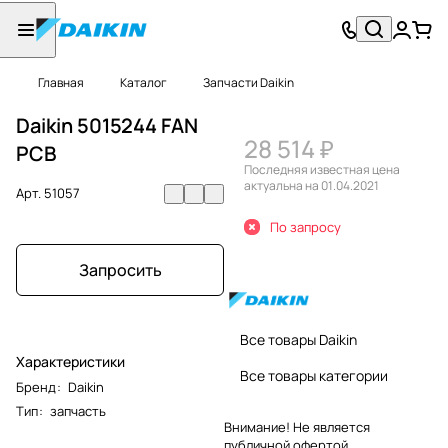
Главная
Каталог
Запчасти Daikin
Daikin 5015244 FAN
28 514 ₽
PCB
Последняя известная цена
актуальна на 01.04.2021
Арт.
51057
По запросу
Запросить
Все товары Daikin
Характеристики
Все товары категории
Бренд
:
Daikin
Тип
:
запчасть
Внимание! Не является
публичной офертой.