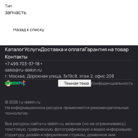
Тип
запчасть
Назад к списку
Каталог
Услуги
Доставка и оплата
Гарантия на товар
Контакты
+7 499 703-37-18
sales@ru-daikin.ru
г. Москва, Дорожная улица, 3к19с8, этаж 2, офис 208
Темная тема
Конфиденциальность
© 2026 ru-daikin.ru
На информационном ресурсе применяются
рекомендательные
технологии
.
Все ресурсы сайта ru-daikin.ru, включая (но не ограничиваясь)
текстовую, графическую, фотографическую и видео информацию,
структуру, дизайн и оформление страниц, доменное имя,