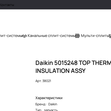
Контакты
лит-системы
Канальные сплит-системы
Мульти-сплиты
Daikin 5015248 TOP THER
INSULATION ASSY
Арт.
38021
Характеристики
Бренд
:
Daikin
Тип
:
запчасть