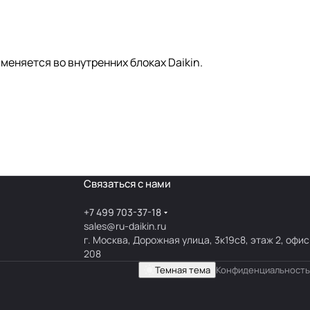
еняется во внутренних блоках Daikin.
Связаться с нами
+7 499 703-37-18
sales@ru-daikin.ru
г. Москва, Дорожная улица, 3к19с8, этаж 2, офис
208
Темная тема
Конфиденциальность