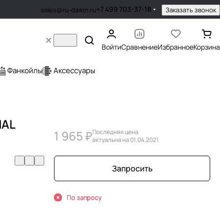
+7 499 703-37-18
Заказать звонок
sales@ru-daikin.ru
Войти
Сравнение
Избранное
Корзина
Фанкойлы
Аксессуары
MAL
1 965 ₽
Последняя цена
актуальна на 01.04.2021
Запросить
По запросу