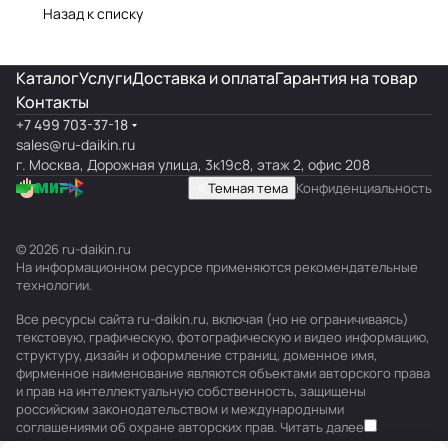
Назад к списку
Каталог
Услуги
Доставка и оплата
Гарантия на товар
Контакты
+7 499 703-37-18
sales@ru-daikin.ru
г. Москва, Дорожная улица, 3к19с8, этаж 2, офис 208
Темная тема
Конфиденциальность
© 2026 ru-daikin.ru
На информационном ресурсе применяются
рекомендательные
технологии
.
Все ресурсы сайта ru-daikin.ru, включая (но не ограничиваясь)
текстовую, графическую, фотографическую и видео информацию,
структуру, дизайн и оформление страниц, доменное имя,
фирменное наименование являются объектами авторского права
и прав на интеллектуальную собственность, защищены
российским законодательством и международными
соглашениями об охране авторских прав.
Читать далее