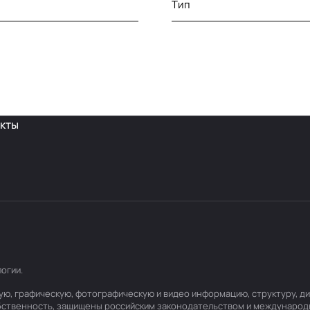
Тип
кты
логии
.
товую, графическую, фотографическую и видео информацию, структуру,
обственность, защищены российским законодательством и международ