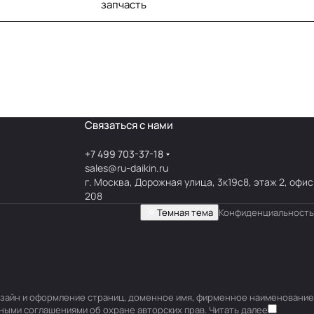
запчасть
Связаться с нами
+7 499 703-37-18
sales@ru-daikin.ru
г. Москва, Дорожная улица, 3к19с8, этаж 2, офис
208
Темная тема
Конфиденциальность
 дизайн и оформление страниц, доменное имя, фирменное наименование
ными соглашениями об охране авторских прав.
Читать далее