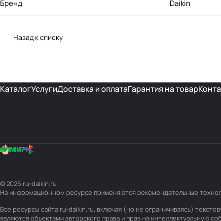
Бренд
Daikin
Назад к списку
Каталог
Услуги
Доставка и оплата
Гарантия на товар
Конта
© 2026 ru-daikin.ru
На информационном ресурсе применяются
рекомендательные техно
Все ресурсы сайта ru-daikin.ru, включая (но не ограничиваясь) текс
являются объектами авторского права и прав на интеллектуальную с