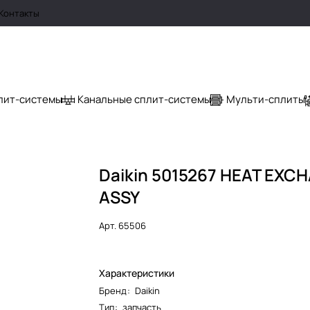
Контакты
лит-системы
Канальные сплит-системы
Мульти-сплиты
Daikin 5015267 HEAT EXC
ASSY
Арт.
65506
Характеристики
Бренд
:
Daikin
Тип
:
запчасть