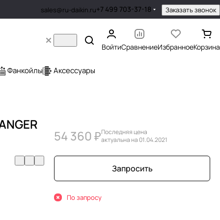
+7 499 703-37-18
Заказать звонок
sales@ru-daikin.ru
Войти
Сравнение
Избранное
Корзина
Фанкойлы
Аксессуары
HANGER
54 360 ₽
Последняя цена
актуальна на 01.04.2021
Запросить
По запросу