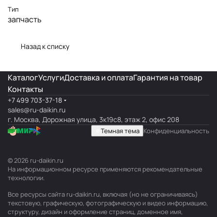
Тип
запчасть
Назад к списку
Каталог
Услуги
Доставка и оплата
Гарантия на товар
Контакты
+7 499 703-37-18
sales@ru-daikin.ru
г. Москва, Дорожная улица, 3к19с8, этаж 2, офис 208
Темная тема
Конфиденциальность
© 2026 ru-daikin.ru
На информационном ресурсе применяются
рекомендательные
технологии
.
Все ресурсы сайта ru-daikin.ru, включая (но не ограничиваясь)
текстовую, графическую, фотографическую и видео информацию,
структуру, дизайн и оформление страниц, доменное имя,