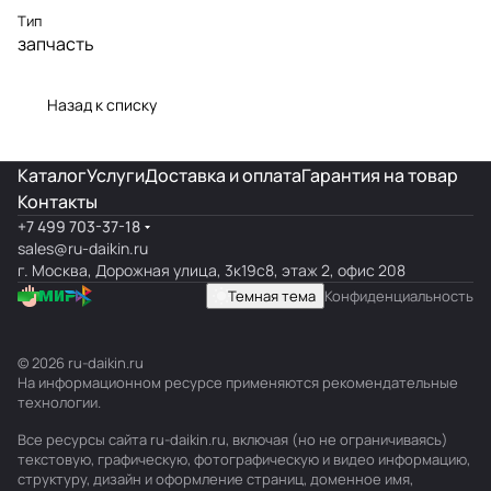
Тип
запчасть
Назад к списку
Каталог
Услуги
Доставка и оплата
Гарантия на товар
Контакты
+7 499 703-37-18
sales@ru-daikin.ru
г. Москва, Дорожная улица, 3к19с8, этаж 2, офис 208
Темная тема
Конфиденциальность
© 2026 ru-daikin.ru
На информационном ресурсе применяются
рекомендательные
технологии
.
Все ресурсы сайта ru-daikin.ru, включая (но не ограничиваясь)
текстовую, графическую, фотографическую и видео информацию,
структуру, дизайн и оформление страниц, доменное имя,