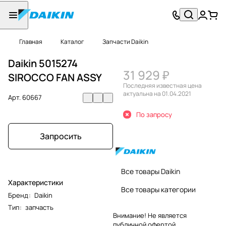
Главная
Каталог
Запчасти Daikin
Daikin 5015274
31 929 ₽
SIROCCO FAN ASSY
Последняя известная цена
актуальна на 01.04.2021
Арт.
60667
По запросу
Запросить
Все товары Daikin
Характеристики
Все товары категории
Бренд
:
Daikin
Тип
:
запчасть
Внимание! Не является
публичной офертой.