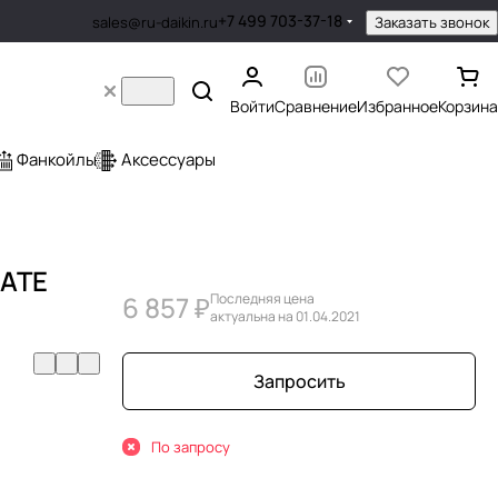
+7 499 703-37-18
Заказать звонок
sales@ru-daikin.ru
Войти
Сравнение
Избранное
Корзина
Фанкойлы
Аксессуары
LATE
6 857 ₽
Последняя цена
актуальна на 01.04.2021
Запросить
По запросу