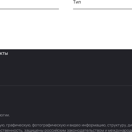
Тип
кты
логии
.
товую, графическую, фотографическую и видео информацию, структуру,
обственность, защищены российским законодательством и международ