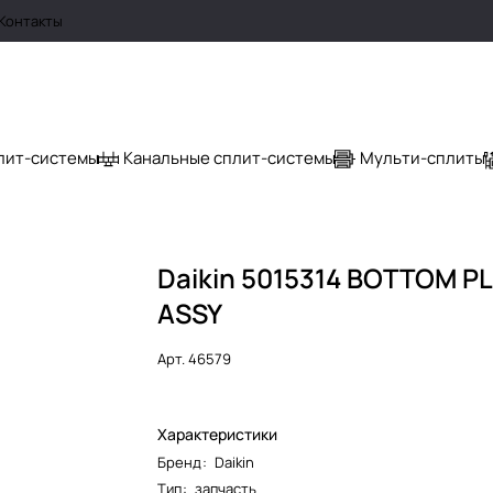
Контакты
лит-системы
Канальные сплит-системы
Мульти-сплиты
Daikin 5015314 BOTTOM P
ASSY
Арт.
46579
Характеристики
Бренд
:
Daikin
Тип
:
запчасть