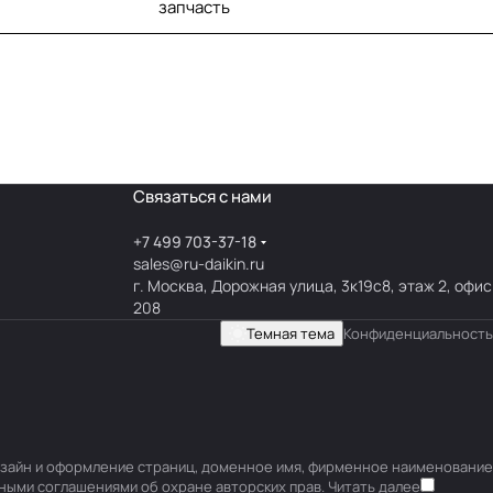
запчасть
Связаться с нами
+7 499 703-37-18
sales@ru-daikin.ru
г. Москва, Дорожная улица, 3к19с8, этаж 2, офис
208
Темная тема
Конфиденциальность
 дизайн и оформление страниц, доменное имя, фирменное наименование
ными соглашениями об охране авторских прав.
Читать далее