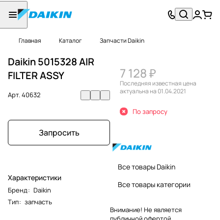
Главная
Каталог
Запчасти Daikin
Daikin 5015328 AIR
7 128 ₽
FILTER ASSY
Последняя известная цена
актуальна на 01.04.2021
Арт.
40632
По запросу
Запросить
Все товары Daikin
Характеристики
Все товары категории
Бренд
:
Daikin
Тип
:
запчасть
Внимание! Не является
публичной офертой.