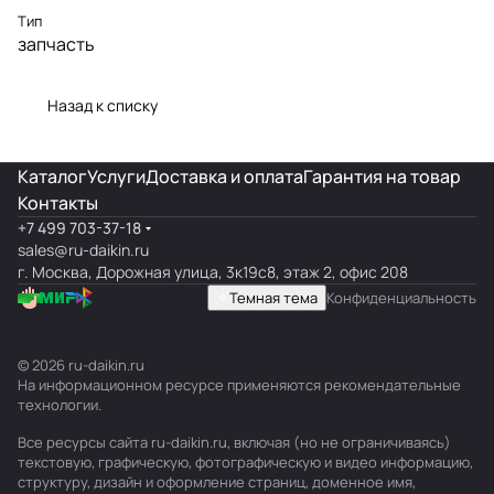
Тип
запчасть
Назад к списку
Каталог
Услуги
Доставка и оплата
Гарантия на товар
Контакты
+7 499 703-37-18
sales@ru-daikin.ru
г. Москва, Дорожная улица, 3к19с8, этаж 2, офис 208
Темная тема
Конфиденциальность
© 2026 ru-daikin.ru
На информационном ресурсе применяются
рекомендательные
технологии
.
Все ресурсы сайта ru-daikin.ru, включая (но не ограничиваясь)
текстовую, графическую, фотографическую и видео информацию,
структуру, дизайн и оформление страниц, доменное имя,