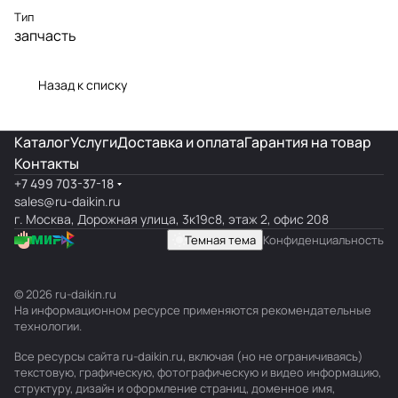
Тип
запчасть
Назад к списку
Каталог
Услуги
Доставка и оплата
Гарантия на товар
Контакты
+7 499 703-37-18
sales@ru-daikin.ru
г. Москва, Дорожная улица, 3к19с8, этаж 2, офис 208
Темная тема
Конфиденциальность
© 2026 ru-daikin.ru
На информационном ресурсе применяются
рекомендательные
технологии
.
Все ресурсы сайта ru-daikin.ru, включая (но не ограничиваясь)
текстовую, графическую, фотографическую и видео информацию,
структуру, дизайн и оформление страниц, доменное имя,