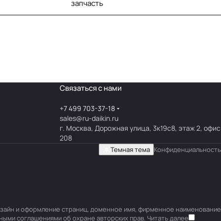
запчасть
Связаться с нами
+7 499 703-37-18
sales@ru-daikin.ru
г. Москва, Дорожная улица, 3к19с8, этаж 2, офис
208
Темная тема
Конфиденциальность
 дизайн и оформление страниц, доменное имя, фирменное наименование
ными соглашениями об охране авторских прав.
Читать далее