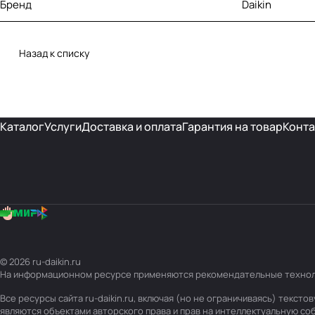
Бренд
Daikin
Назад к списку
Каталог
Услуги
Доставка и оплата
Гарантия на товар
Конта
© 2026 ru-daikin.ru
На информационном ресурсе применяются
рекомендательные техно
Все ресурсы сайта ru-daikin.ru, включая (но не ограничиваясь) текс
являются объектами авторского права и прав на интеллектуальную с