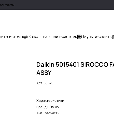
Контакты
лит-системы
Канальные сплит-системы
Мульти-сплиты
Daikin 5015401 SIROCCO 
ASSY
Арт.
68620
Характеристики
Бренд
:
Daikin
Тип
:
запчасть