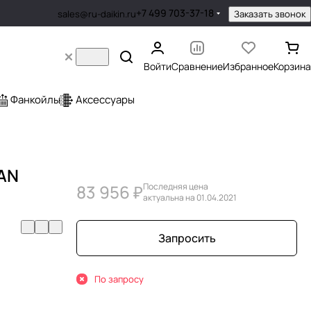
+7 499 703-37-18
Заказать звонок
sales@ru-daikin.ru
Войти
Сравнение
Избранное
Корзина
Фанкойлы
Аксессуары
FAN
83 956 ₽
Последняя цена
актуальна на 01.04.2021
Запросить
По запросу