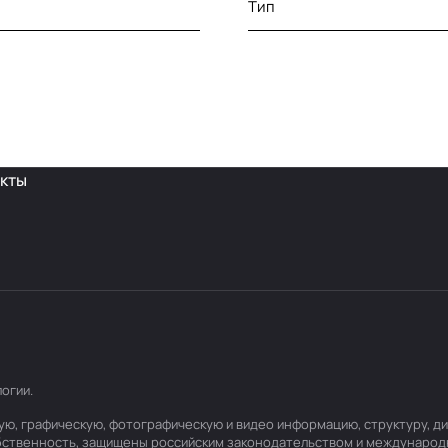
Тип
кты
логии
.
товую, графическую, фотографическую и видео информацию, структуру,
обственность, защищены российским законодательством и международ