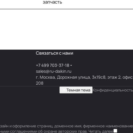
запчасть
Связаться с нами
+7 499 703-37-18
sales@ru-daikin.ru
г. Москва, Дорожная улица, 3к19с8, этаж 2, офис
208
Темная тема
Конфиденциальность
 дизайн и оформление страниц, доменное имя, фирменное наименование
ными соглашениями об охране авторских прав.
Читать далее