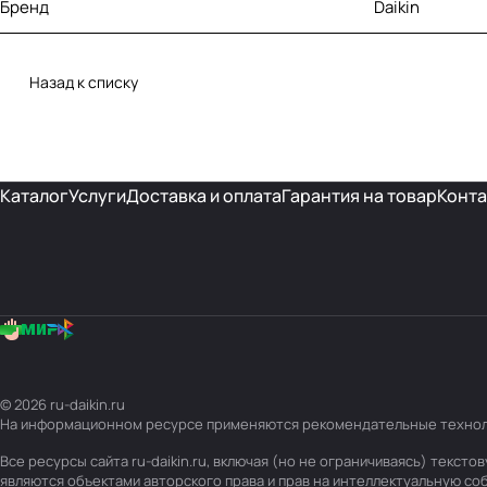
Бренд
Daikin
Назад к списку
Каталог
Услуги
Доставка и оплата
Гарантия на товар
Конта
© 2026 ru-daikin.ru
На информационном ресурсе применяются
рекомендательные техно
Все ресурсы сайта ru-daikin.ru, включая (но не ограничиваясь) текс
являются объектами авторского права и прав на интеллектуальную с