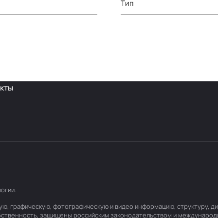
Тип
кты
логии
.
товую, графическую, фотографическую и видео информацию, структуру,
обственность, защищены российским законодательством и международ