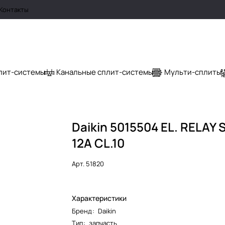
Контакты
лит-системы
Канальные сплит-системы
Мульти-сплиты
Daikin 5015504 EL. RELAY 
12A CL.10
Арт.
51820
Характеристики
Бренд
:
Daikin
Тип
:
запчасть