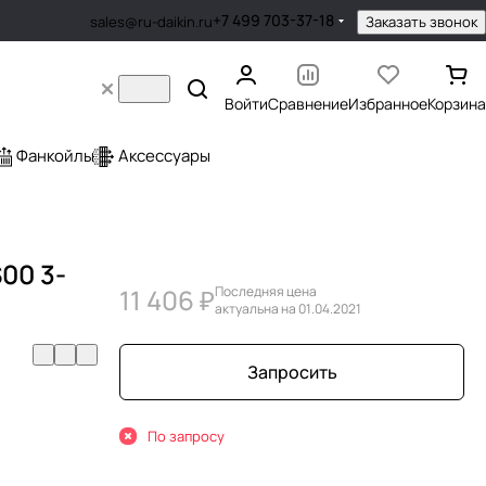
+7 499 703-37-18
Заказать звонок
sales@ru-daikin.ru
Войти
Сравнение
Избранное
Корзина
Фанкойлы
Аксессуары
S00 3-
11 406 ₽
Последняя цена
актуальна на 01.04.2021
Запросить
По запросу