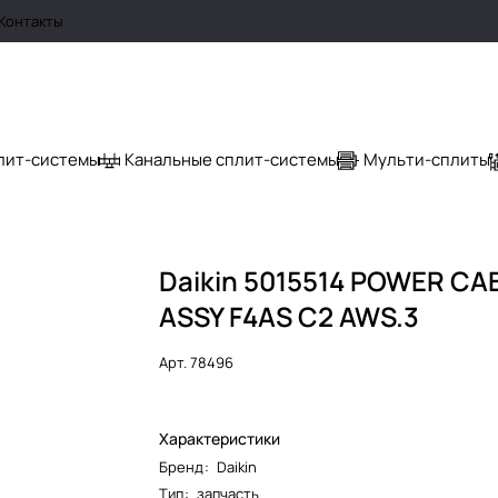
Контакты
лит-системы
Канальные сплит-системы
Мульти-сплиты
Daikin 5015514 POWER CA
ASSY F4AS C2 AWS.3
Арт.
78496
Характеристики
Бренд
:
Daikin
Тип
:
запчасть