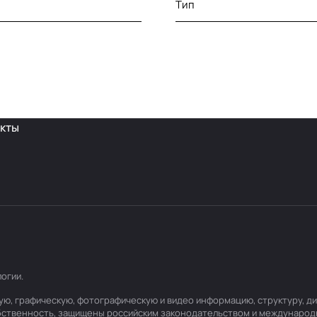
Тип
кты
логии
.
товую, графическую, фотографическую и видео информацию, структуру,
обственность, защищены российским законодательством и международ