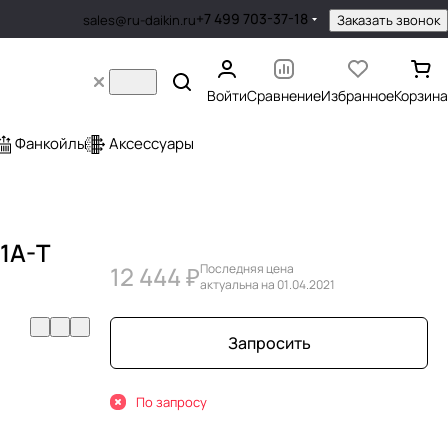
+7 499 703-37-18
Заказать звонок
sales@ru-daikin.ru
Войти
Сравнение
Избранное
Корзина
Фанкойлы
Аксессуары
-1A-T
12 444 ₽
Последняя цена
актуальна на 01.04.2021
Запросить
По запросу