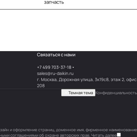
запчасть
Связаться с нами
+7 499 703-37-18
sales@ru-daikin.ru
г. Москва, Дорожная улица, 3к19с8, этаж 2, офис
208
Темная тема
Конфиденциальность
 дизайн и оформление страниц, доменное имя, фирменное наименование
ными соглашениями об охране авторских прав.
Читать далее