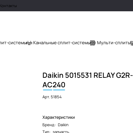
Контакты
лит-системы
Канальные сплит-системы
Мульти-сплиты
Daikin 5015531 RELAY G2R
AC
240
Арт.
51854
Характеристики
Бренд
:
Daikin
Тип
:
запчасть