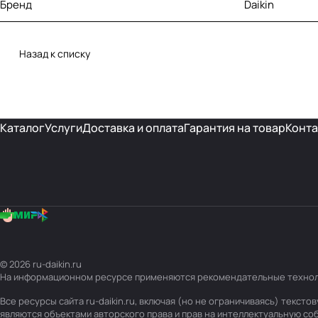
Бренд
Daikin
Назад к списку
Каталог
Услуги
Доставка и оплата
Гарантия на товар
Конта
© 2026 ru-daikin.ru
На информационном ресурсе применяются
рекомендательные техно
Все ресурсы сайта ru-daikin.ru, включая (но не ограничиваясь) текс
являются объектами авторского права и прав на интеллектуальную с