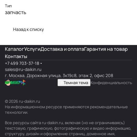
Тип
запчасть
Назад к списку
Каталог
Услуги
Доставка и оплата
Гарантия на товар
Контакты
+7 499 703-37-18
sales@ru-daikin.ru
г. Москва, Дорожная улица, 3к19с8, этаж 2, офис 208
Темная тема
Конфиденциальность
© 2026 ru-daikin.ru
На информационном ресурсе применяются
рекомендательные
технологии
.
Все ресурсы сайта ru-daikin.ru, включая (но не ограничиваясь)
текстовую, графическую, фотографическую и видео информацию,
структуру, дизайн и оформление страниц, доменное имя,