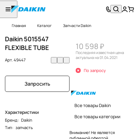
Главная
Каталог
Запчасти Daikin
Daikin 5015547
10 598 ₽
FLEXIBLE TUBE
Последняя известная цена
актуальна на 01.04.2021
Арт.
49447
По запросу
Запросить
Все товары Daikin
Характеристики
Все товары категории
Бренд
:
Daikin
Тип
:
запчасть
Внимание! Не является
публичной офертой.