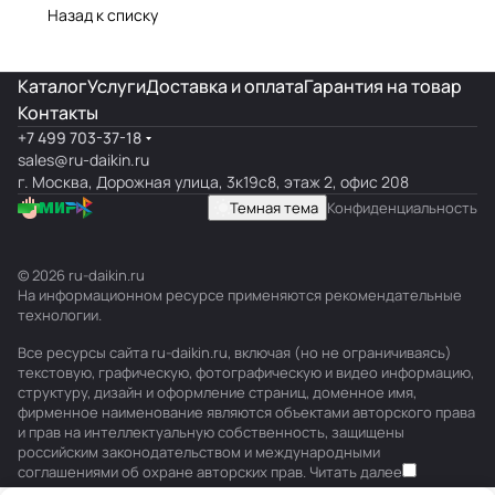
Назад к списку
Каталог
Услуги
Доставка и оплата
Гарантия на товар
Контакты
+7 499 703-37-18
sales@ru-daikin.ru
г. Москва, Дорожная улица, 3к19с8, этаж 2, офис 208
Темная тема
Конфиденциальность
© 2026 ru-daikin.ru
На информационном ресурсе применяются
рекомендательные
технологии
.
Все ресурсы сайта ru-daikin.ru, включая (но не ограничиваясь)
текстовую, графическую, фотографическую и видео информацию,
структуру, дизайн и оформление страниц, доменное имя,
фирменное наименование являются объектами авторского права
и прав на интеллектуальную собственность, защищены
российским законодательством и международными
соглашениями об охране авторских прав.
Читать далее