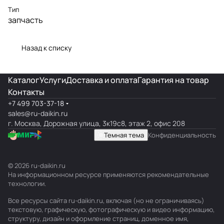
Тип
запчасть
Назад к списку
Каталог
Услуги
Доставка и оплата
Гарантия на товар
Контакты
+7 499 703-37-18
sales@ru-daikin.ru
г. Москва, Дорожная улица, 3к19с8, этаж 2, офис 208
Темная тема
Конфиденциальность
© 2026 ru-daikin.ru
На информационном ресурсе применяются
рекомендательные
технологии
.
Все ресурсы сайта ru-daikin.ru, включая (но не ограничиваясь)
текстовую, графическую, фотографическую и видео информацию,
структуру, дизайн и оформление страниц, доменное имя,