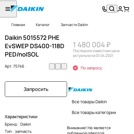
Главная
Каталог
Запчасти Daikin
Daikin 5015572 PHE
1 480 004 ₽
EvSWEP DS400-118D
Последняя известная цена
PED/noISOL
актуальна на 01.04.2021
Арт.
75746
По запросу
Запросить
Все товары Daikin
Все товары категории
Характеристики
Бренд
:
Daikin
Внимание! Не является
Тип
:
запчасть
публичной офертой.