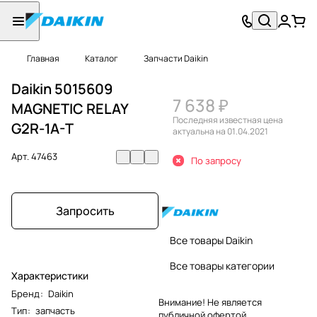
Главная
Каталог
Запчасти Daikin
Daikin 5015609
7 638 ₽
MAGNETIC RELAY
Последняя известная цена
G2R-1A-T
актуальна на 01.04.2021
Арт.
47463
По запросу
Запросить
Все товары Daikin
Все товары категории
Характеристики
Бренд
:
Daikin
Внимание! Не является
Тип
:
запчасть
публичной офертой.