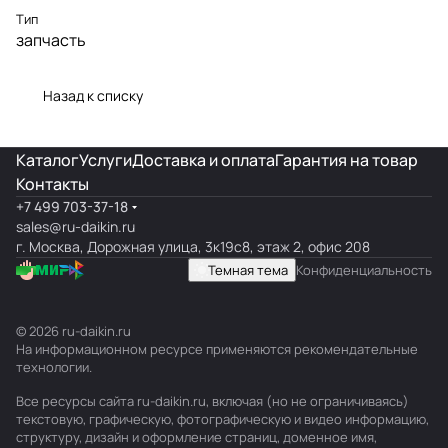
Тип
запчасть
Назад к списку
Каталог
Услуги
Доставка и оплата
Гарантия на товар
Контакты
+7 499 703-37-18
sales@ru-daikin.ru
г. Москва, Дорожная улица, 3к19с8, этаж 2, офис 208
Темная тема
Конфиденциальность
© 2026 ru-daikin.ru
На информационном ресурсе применяются
рекомендательные
технологии
.
Все ресурсы сайта ru-daikin.ru, включая (но не ограничиваясь)
текстовую, графическую, фотографическую и видео информацию,
структуру, дизайн и оформление страниц, доменное имя,