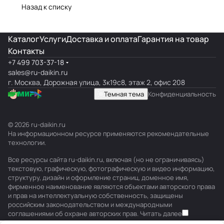
Назад к списку
Каталог
Услуги
Доставка и оплата
Гарантия на товар
Контакты
+7 499 703-37-18
sales@ru-daikin.ru
г. Москва, Дорожная улица, 3к19с8, этаж 2, офис 208
Темная тема
Конфиденциальность
© 2026 ru-daikin.ru
На информационном ресурсе применяются
рекомендательные
технологии
.
Все ресурсы сайта ru-daikin.ru, включая (но не ограничиваясь)
текстовую, графическую, фотографическую и видео информацию,
структуру, дизайн и оформление страниц, доменное имя,
фирменное наименование являются объектами авторского права
и прав на интеллектуальную собственность, защищены
российским законодательством и международными
соглашениями об охране авторских прав.
Читать далее