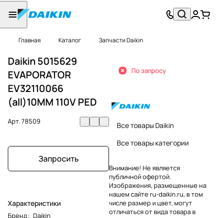
Главная
Каталог
Запчасти Daikin
Daikin 5015629
По запросу
EVAPORATOR
EV32110066
(all)10MM 110V PED
Арт.
78509
Все товары Daikin
Все товары категории
Запросить
Внимание! Не является
публичной офертой.
Изображения, размещенные на
нашем сайте ru-daikin.ru, в том
Характеристики
числе размер и цвет, могут
отличаться от вида товара в
Бренд
:
Daikin