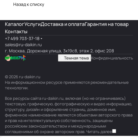
Назад к списку
Каталог
Услуги
Доставка и оплата
Гарантия на товар
Контакты
+7 499 703-37-18
sales@ru-daikin.ru
г. Москва, Дорожная улица, 3к19с8, этаж 2, офис 208
Темная тема
Конфиденциальность
© 2026 ru-daikin.ru
На информационном ресурсе применяются
рекомендательные
технологии
.
Все ресурсы сайта ru-daikin.ru, включая (но не ограничиваясь)
текстовую, графическую, фотографическую и видео информацию,
структуру, дизайн и оформление страниц, доменное имя,
фирменное наименование являются объектами авторского права
и прав на интеллектуальную собственность, защищены
российским законодательством и международными
соглашениями об охране авторских прав.
Читать далее