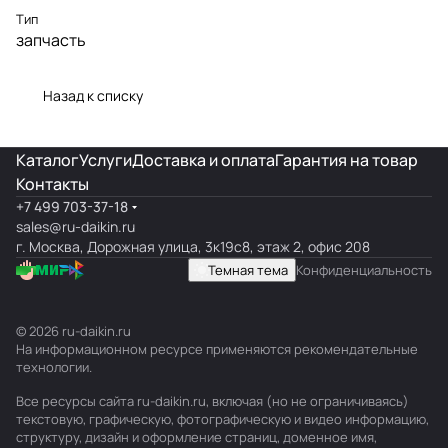
Тип
запчасть
Назад к списку
Каталог
Услуги
Доставка и оплата
Гарантия на товар
Контакты
+7 499 703-37-18
sales@ru-daikin.ru
г. Москва, Дорожная улица, 3к19с8, этаж 2, офис 208
Темная тема
Конфиденциальность
© 2026 ru-daikin.ru
На информационном ресурсе применяются
рекомендательные
технологии
.
Все ресурсы сайта ru-daikin.ru, включая (но не ограничиваясь)
текстовую, графическую, фотографическую и видео информацию,
структуру, дизайн и оформление страниц, доменное имя,