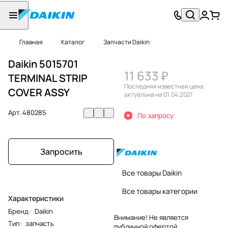
Главная
Каталог
Запчасти Daikin
Daikin 5015701
11 633 ₽
TERMINAL STRIP
Последняя известная цена
COVER ASSY
актуальна на 01.04.2021
Арт.
480285
По запросу
Запросить
Все товары Daikin
Все товары категории
Характеристики
Бренд
:
Daikin
Внимание! Не является
Тип
:
запчасть
публичной офертой.