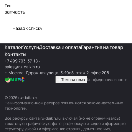
Тип
запчасть
Назад к списку
Каталог
Услуги
Доставка и оплата
Гарантия на товар
Контакты
+7 499 703-37-18
sales@ru-daikin.ru
г. Москва, Дорожная улица, 3к19с8, этаж 2, офис 208
Темная тема
Конфиденциальность
© 2026 ru-daikin.ru
На информационном ресурсе применяются
рекомендательные
технологии
.
Все ресурсы сайта ru-daikin.ru, включая (но не ограничиваясь)
текстовую, графическую, фотографическую и видео информацию,
структуру, дизайн и оформление страниц, доменное имя,