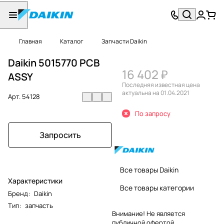
Главная
Каталог
Запчасти Daikin
Daikin 5015770 PCB
16 402 ₽
ASSY
Последняя известная цена
актуальна на 01.04.2021
Арт.
54128
По запросу
Запросить
Все товары Daikin
Характеристики
Все товары категории
Бренд
:
Daikin
Тип
:
запчасть
Внимание! Не является
публичной офертой.