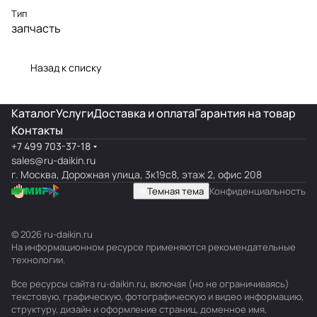
Тип
запчасть
Назад к списку
Каталог
Услуги
Доставка и оплата
Гарантия на товар
Контакты
+7 499 703-37-18
sales@ru-daikin.ru
г. Москва, Дорожная улица, 3к19с8, этаж 2, офис 208
Темная тема
Конфиденциальность
© 2026 ru-daikin.ru
На информационном ресурсе применяются
рекомендательные
технологии
.
Все ресурсы сайта ru-daikin.ru, включая (но не ограничиваясь)
текстовую, графическую, фотографическую и видео информацию,
структуру, дизайн и оформление страниц, доменное имя,