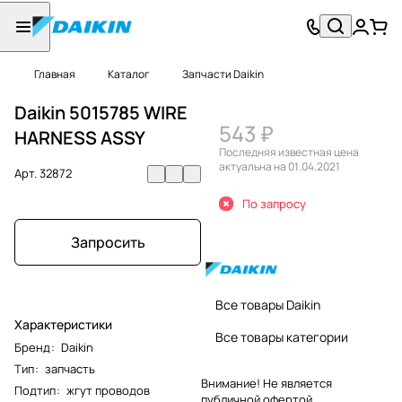
Главная
Каталог
Запчасти Daikin
Daikin 5015785 WIRE
543 ₽
HARNESS ASSY
Последняя известная цена
актуальна на 01.04.2021
Арт.
32872
По запросу
Запросить
Все товары Daikin
Характеристики
Все товары категории
Бренд
:
Daikin
Тип
:
запчасть
Внимание! Не является
Подтип
:
жгут проводов
публичной офертой.