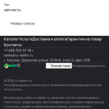
Тип
запчасть
Назад к списку
Каталог
Услуги
Доставка и оплата
Гарантия на товар
Контакты
+7 499 703-37-18
sales@ru-daikin.ru
г. Москва, Дорожная улица, 3к19с8, этаж 2, офис 208
Темная тема
Конфиденциальность
© 2026 ru-daikin.ru
На информационном ресурсе применяются
рекомендательные
технологии
.
Все ресурсы сайта ru-daikin.ru, включая (но не ограничиваясь)
текстовую, графическую, фотографическую и видео информацию,
структуру, дизайн и оформление страниц, доменное имя,