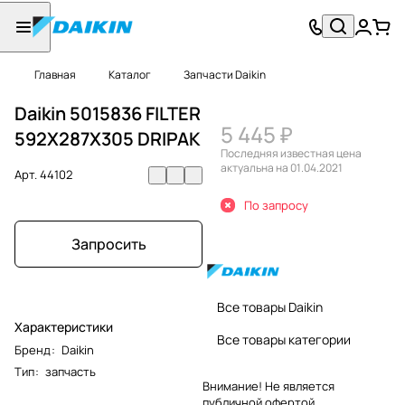
Главная
Каталог
Запчасти Daikin
Daikin 5015836 FILTER
5 445 ₽
592X287X305 DRIPAK
Последняя известная цена
актуальна на 01.04.2021
Арт.
44102
По запросу
Запросить
Все товары Daikin
Характеристики
Все товары категории
Бренд
:
Daikin
Тип
:
запчасть
Внимание! Не является
публичной офертой.