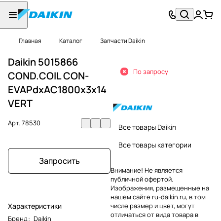
Главная
Каталог
Запчасти Daikin
Daikin 5015866
По запросу
COND.COIL CON-
EVAPdxAC1800x3x14
VERT
Арт.
78530
Все товары Daikin
Все товары категории
Запросить
Внимание! Не является
публичной офертой.
Изображения, размещенные на
нашем сайте ru-daikin.ru, в том
Характеристики
числе размер и цвет, могут
отличаться от вида товара в
Бренд
:
Daikin