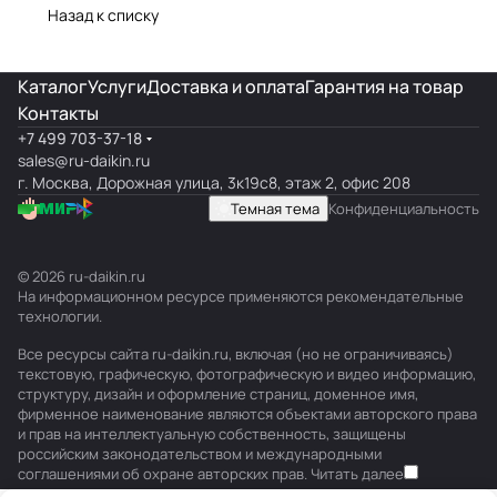
Назад к списку
Каталог
Услуги
Доставка и оплата
Гарантия на товар
Контакты
+7 499 703-37-18
sales@ru-daikin.ru
г. Москва, Дорожная улица, 3к19с8, этаж 2, офис 208
Темная тема
Конфиденциальность
© 2026 ru-daikin.ru
На информационном ресурсе применяются
рекомендательные
технологии
.
Все ресурсы сайта ru-daikin.ru, включая (но не ограничиваясь)
текстовую, графическую, фотографическую и видео информацию,
структуру, дизайн и оформление страниц, доменное имя,
фирменное наименование являются объектами авторского права
и прав на интеллектуальную собственность, защищены
российским законодательством и международными
соглашениями об охране авторских прав.
Читать далее