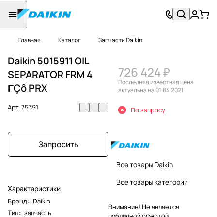
Главная
Каталог
Запчасти Daikin
Daikin 5015911 OIL
726 424 ₽
SEPARATOR FRM 4
Последняя известная цена
ΓÇô PRX
актуальна на 01.04.2021
Арт.
75391
По запросу
Запросить
Все товары Daikin
Все товары категории
Характеристики
Бренд
:
Daikin
Внимание! Не является
Тип
:
запчасть
публичной офертой.