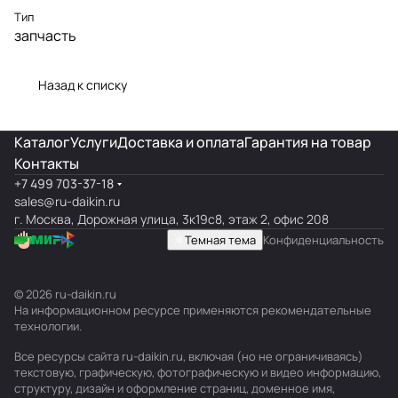
Тип
запчасть
Назад к списку
Каталог
Услуги
Доставка и оплата
Гарантия на товар
Контакты
+7 499 703-37-18
sales@ru-daikin.ru
г. Москва, Дорожная улица, 3к19с8, этаж 2, офис 208
Темная тема
Конфиденциальность
© 2026 ru-daikin.ru
На информационном ресурсе применяются
рекомендательные
технологии
.
Все ресурсы сайта ru-daikin.ru, включая (но не ограничиваясь)
текстовую, графическую, фотографическую и видео информацию,
структуру, дизайн и оформление страниц, доменное имя,