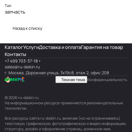
Тип
запчасть
Назад к списку
Каталог
Услуги
Доставка и оплата
Гарантия на товар
Контакты
+7 499 703-37-18
sales@ru-daikin.ru
г. Москва, Дорожная улица, 3к19с8, этаж 2, офис 208
Темная тема
Конфиденциальность
© 2026 ru-daikin.ru
На информационном ресурсе применяются
рекомендательные
технологии
.
Все ресурсы сайта ru-daikin.ru, включая (но не ограничиваясь)
текстовую, графическую, фотографическую и видео информацию,
структуру, дизайн и оформление страниц, доменное имя,