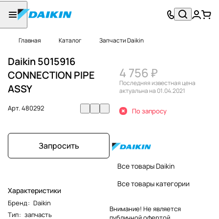
Главная
Каталог
Запчасти Daikin
Daikin 5015916
4 756 ₽
CONNECTION PIPE
Последняя известная цена
ASSY
актуальна на 01.04.2021
Арт.
480292
По запросу
Запросить
Все товары Daikin
Все товары категории
Характеристики
Бренд
:
Daikin
Внимание! Не является
Тип
:
запчасть
публичной офертой.