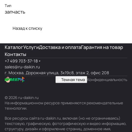
Тип
запчасть
Назад к списку
Каталог
Услуги
Доставка и оплата
Гарантия на товар
Контакты
+7 499 703-37-18
sales@ru-daikin.ru
г. Москва, Дорожная улица, 3к19с8, этаж 2, офис 208
Темная тема
Конфиденциальность
© 2026 ru-daikin.ru
На информационном ресурсе применяются
рекомендательные
технологии
.
Все ресурсы сайта ru-daikin.ru, включая (но не ограничиваясь)
текстовую, графическую, фотографическую и видео информацию,
структуру, дизайн и оформление страниц, доменное имя,