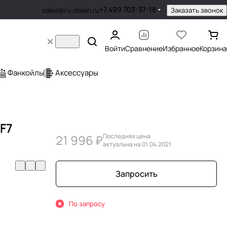
+7 499 703-37-18
Заказать звонок
sales@ru-daikin.ru
Войти
Сравнение
Избранное
Корзина
Фанкойлы
Аксессуары
 F7
21 996 ₽
Последняя цена
актуальна на 01.04.2021
Запросить
По запросу