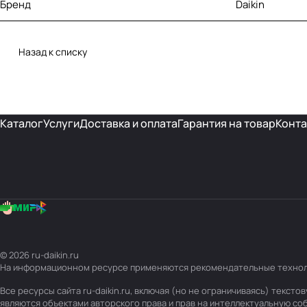
Бренд
Daikin
Назад к списку
Каталог
Услуги
Доставка и оплата
Гарантия на товар
Конта
© 2026 ru-daikin.ru
На информационном ресурсе применяются
рекомендательные техно
Все ресурсы сайта ru-daikin.ru, включая (но не ограничиваясь) текс
являются объектами авторского права и прав на интеллектуальную с