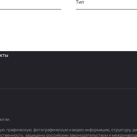
Тип
кты
логии
.
товую, графическую, фотографическую и видео информацию, структуру,
обственность, защищены российским законодательством и международ