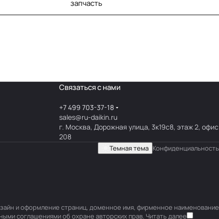
запчасть
Связаться с нами
+7 499 703-37-18
sales@ru-daikin.ru
г. Москва, Дорожная улица, 3к19с8, этаж 2, офис
208
Темная тема
Конфиденциальность
 дизайн и оформление страниц, доменное имя, фирменное наименование
ными соглашениями об охране авторских прав.
Читать далее