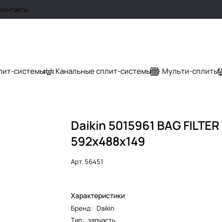
Контакты
лит-системы
Канальные сплит-системы
Мульти-сплиты
Daikin 5015961 BAG FILTER
592x488x149
Арт.
56451
Характеристики
Бренд
:
Daikin
Тип
:
запчасть