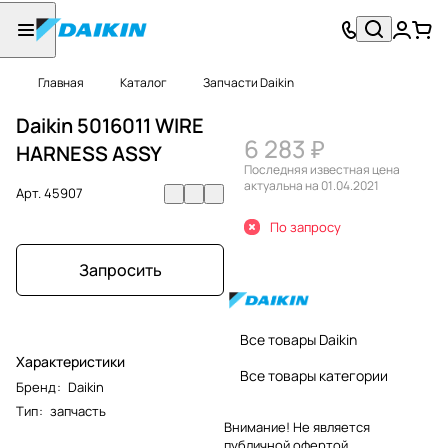
Главная
Каталог
Запчасти Daikin
Daikin 5016011 WIRE
6 283 ₽
HARNESS ASSY
Последняя известная цена
актуальна на 01.04.2021
Арт.
45907
По запросу
Запросить
Все товары Daikin
Характеристики
Все товары категории
Бренд
:
Daikin
Тип
:
запчасть
Внимание! Не является
публичной офертой.