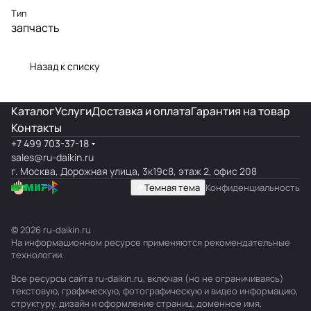
Тип
запчасть
Назад к списку
Каталог
Услуги
Доставка и оплата
Гарантия на товар
Контакты
+7 499 703-37-18
sales@ru-daikin.ru
г. Москва, Дорожная улица, 3к19с8, этаж 2, офис 208
Темная тема
Конфиденциальность
© 2026 ru-daikin.ru
На информационном ресурсе применяются
рекомендательные
технологии
.
Все ресурсы сайта ru-daikin.ru, включая (но не ограничиваясь)
текстовую, графическую, фотографическую и видео информацию,
структуру, дизайн и оформление страниц, доменное имя,