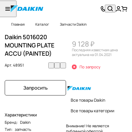
Главная
Каталог
Запчасти Daikin
Daikin 5016020
9 128 ₽
MOUNTING PLATE
Последняя известная цена
ACCU (PAINTED)
актуальна на 01.04.2021
Арт.
48951
По запросу
Запросить
Все товары Daikin
Все товары категории
Характеристики
Бренд
:
Daikin
Внимание! Не является
Тип
:
запчасть
публичной офертой.