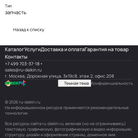
Тип
запчасть
Назад к списку
Каталог
Услуги
Доставка и оплата
Гарантия на товар
Контакты
+7 499 703-37-18
sales@ru-daikin.ru
г. Москва, Дорожная улица, 3к19с8, этаж 2, офис 208
Темная тема
Конфиденциальность
© 2026 ru-daikin.ru
На информационном ресурсе применяются
рекомендательные
технологии
.
Все ресурсы сайта ru-daikin.ru, включая (но не ограничиваясь)
текстовую, графическую, фотографическую и видео информацию,
структуру, дизайн и оформление страниц, доменное имя,