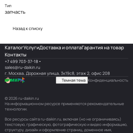
Тип
запчасть
Назад к списку
Каталог
Услуги
Доставка и оплата
Гарантия на товар
Контакты
+7 499 703-37-18
sales@ru-daikin.ru
г. Москва, Дорожная улица, 3к19с8, этаж 2, офис 208
Темная тема
Конфиденциальность
© 2026 ru-daikin.ru
На информационном ресурсе применяются
рекомендательные
технологии
.
Все ресурсы сайта ru-daikin.ru, включая (но не ограничиваясь)
текстовую, графическую, фотографическую и видео информацию,
структуру, дизайн и оформление страниц, доменное имя,