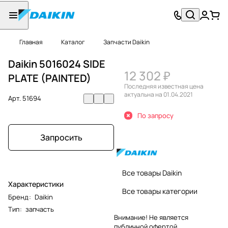
Главная
Каталог
Запчасти Daikin
Daikin 5016024 SIDE
12 302 ₽
PLATE (PAINTED)
Последняя известная цена
актуальна на 01.04.2021
Арт.
51694
По запросу
Запросить
Все товары Daikin
Характеристики
Все товары категории
Бренд
:
Daikin
Тип
:
запчасть
Внимание! Не является
публичной офертой.