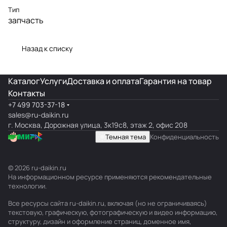
Тип
запчасть
Назад к списку
Каталог
Услуги
Доставка и оплата
Гарантия на товар
Контакты
+7 499 703-37-18
sales@ru-daikin.ru
г. Москва, Дорожная улица, 3к19с8, этаж 2, офис 208
Темная тема
Конфиденциальность
© 2026 ru-daikin.ru
На информационном ресурсе применяются
рекомендательные
технологии
.
Все ресурсы сайта ru-daikin.ru, включая (но не ограничиваясь)
текстовую, графическую, фотографическую и видео информацию,
структуру, дизайн и оформление страниц, доменное имя,