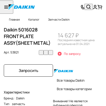
Главная
Каталог
Запчасти Daikin
Daikin 5016028
14 627 ₽
FRONT PLATE
Последняя известная цена
ASSY(SHEET METAL)
актуальна на 01.04.2021
Арт.
53821
По запросу
Запросить
Все товары Daikin
Все товары категории
Характеристики
Бренд
:
Daikin
Внимание! Не является
Тип
:
запчасть
публичной офертой.