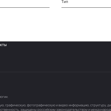
Тип
кты
логии
.
товую, графическую, фотографическую и видео информацию, структуру,
обственность, защищены российским законодательством и международ