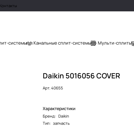
Контакты
лит-системы
Канальные сплит-системы
Мульти-сплиты
Daikin 5016056 COVER
Арт.
40655
Характеристики
Бренд
:
Daikin
Тип
:
запчасть