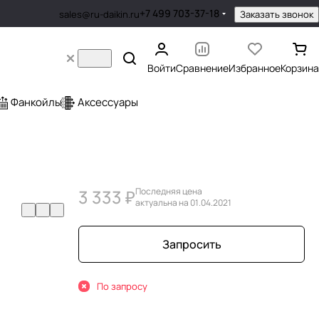
+7 499 703-37-18
Заказать звонок
sales@ru-daikin.ru
Войти
Сравнение
Избранное
Корзина
Фанкойлы
Аксессуары
3 333 ₽
Последняя цена
актуальна на 01.04.2021
Запросить
По запросу