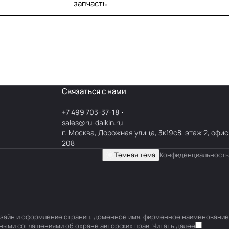
запчасть
Связаться с нами
+7 499 703-37-18
sales@ru-daikin.ru
г. Москва, Дорожная улица, 3к19с8, этаж 2, офис
208
Темная тема
Конфиденциальность
 дизайн и оформление страниц, доменное имя, фирменное наименование
ными соглашениями об охране авторских прав.
Читать далее