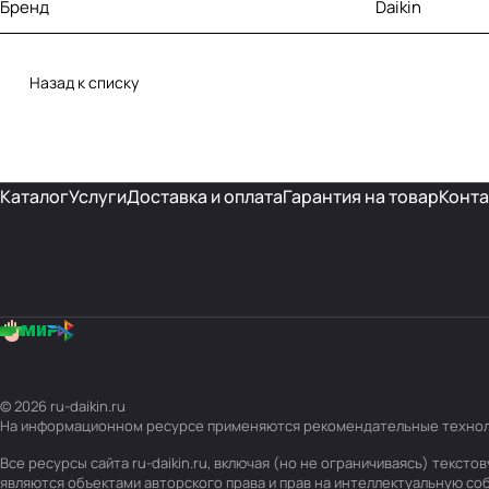
Бренд
Daikin
Назад к списку
Каталог
Услуги
Доставка и оплата
Гарантия на товар
Конта
© 2026 ru-daikin.ru
На информационном ресурсе применяются
рекомендательные техно
Все ресурсы сайта ru-daikin.ru, включая (но не ограничиваясь) текс
являются объектами авторского права и прав на интеллектуальную с