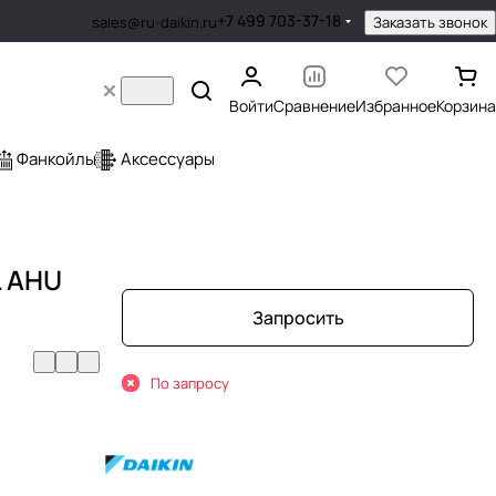
+7 499 703-37-18
Заказать звонок
sales@ru-daikin.ru
Войти
Сравнение
Избранное
Корзина
Фанкойлы
Аксессуары
L AHU
Запросить
По запросу