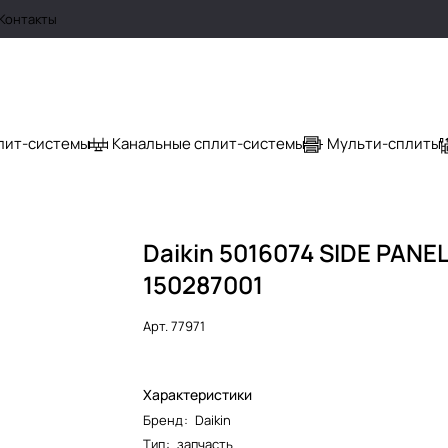
Контакты
лит-системы
Канальные сплит-системы
Мульти-сплиты
Daikin 5016074 SIDE PANE
150287001
Арт.
77971
Характеристики
Бренд
:
Daikin
Тип
:
запчасть