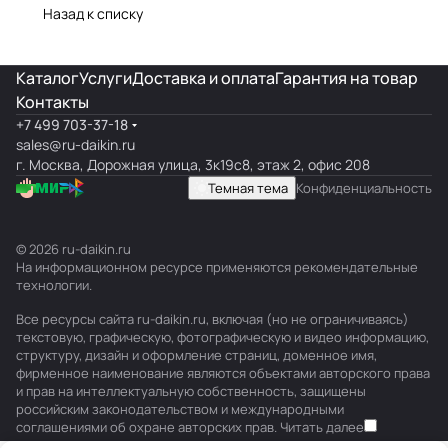
Назад к списку
Каталог
Услуги
Доставка и оплата
Гарантия на товар
Контакты
+7 499 703-37-18
sales@ru-daikin.ru
г. Москва, Дорожная улица, 3к19с8, этаж 2, офис 208
Темная тема
Конфиденциальность
© 2026 ru-daikin.ru
На информационном ресурсе применяются
рекомендательные
технологии
.
Все ресурсы сайта ru-daikin.ru, включая (но не ограничиваясь)
текстовую, графическую, фотографическую и видео информацию,
структуру, дизайн и оформление страниц, доменное имя,
фирменное наименование являются объектами авторского права
и прав на интеллектуальную собственность, защищены
российским законодательством и международными
соглашениями об охране авторских прав.
Читать далее