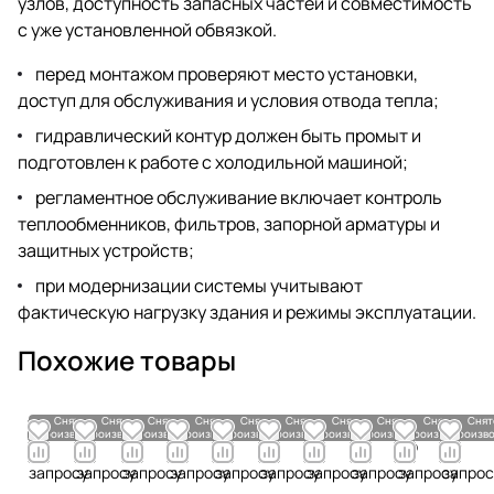
узлов, доступность запасных частей и совместимость
с уже установленной обвязкой.
перед монтажом проверяют место установки,
доступ для обслуживания и условия отвода тепла;
гидравлический контур должен быть промыт и
подготовлен к работе с холодильной машиной;
регламентное обслуживание включает контроль
теплообменников, фильтров, запорной арматуры и
защитных устройств;
при модернизации системы учитывают
фактическую нагрузку здания и режимы эксплуатации.
Похожие товары
Снято с
Снято с
Снято с
Снято с
Снято с
Снято с
Снято с
Снято с
Снято с
Снят
производства
производства
производства
производства
производства
производства
производства
производства
производства
произво
По
По
По
По
По
По
По
По
По
По
запросу
запросу
запросу
запросу
запросу
запросу
запросу
запросу
запросу
запрос