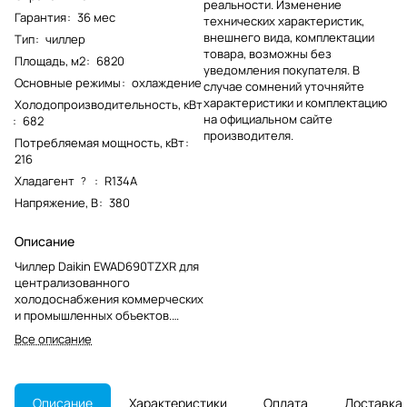
реальности. Изменение
Гарантия
:
36 мес
технических характеристик,
внешнего вида, комплектации
Тип
:
чиллер
товара, возможны без
Площадь, м2
:
6820
уведомления покупателя. В
Основные режимы
:
охлаждение
случае сомнений уточняйте
характеристики и комплектацию
Холодопроизводительность, кВт
на официальном сайте
:
682
производителя.
Потребляемая мощность, кВт
:
216
Хладагент
:
R134A
?
Напряжение, В
:
380
Описание
Чиллер Daikin EWAD690TZXR для
централизованного
холодоснабжения коммерческих
и промышленных объектов.
Подходит для работы с
Все описание
фанкойлами, центральными
кондиционерами и
технологическими контурами.
Описание
Характеристики
Оплата
Доставка