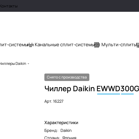
Контакты
лит-системы
Канальные сплит-системы
Мульти-сплиты
Чиллеры Daikin
Снято с производства
Чиллер Daikin
EWWD
300
G
Арт.
16227
Характеристики
Бренд
:
Daikin
Страна
:
Япония