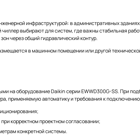
нженерной инфраструктурой: в административных зданиях,
й чиллер выбирают для систем, где важны стабильная раб
зон через общий гидравлический контур.
размещается в машинном помещении или другой техническо
ыми на оборудование Daikin серии EWWD300G-SS. При под
ура, применяемую автоматику и требования к подключению
диционирования;
 при корректном проектном согласовании;
метрам конкретной системы.