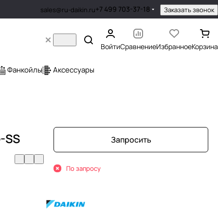
+7 499 703-37-18
Заказать звонок
sales@ru-daikin.ru
Войти
Сравнение
Избранное
Корзина
Фанкойлы
Аксессуары
-SS
Запросить
По запросу