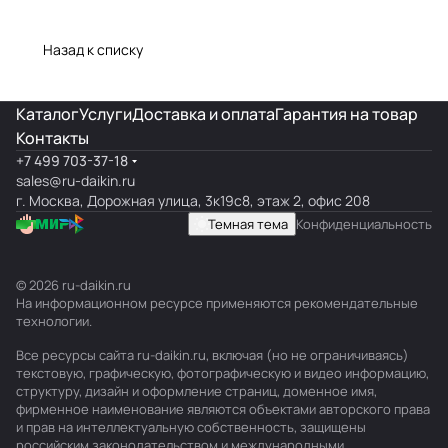
Назад к списку
Каталог
Услуги
Доставка и оплата
Гарантия на товар
Контакты
+7 499 703-37-18
sales@ru-daikin.ru
г. Москва, Дорожная улица, 3к19с8, этаж 2, офис 208
Темная тема
Конфиденциальность
© 2026 ru-daikin.ru
На информационном ресурсе применяются
рекомендательные
технологии
.
Все ресурсы сайта ru-daikin.ru, включая (но не ограничиваясь)
текстовую, графическую, фотографическую и видео информацию,
структуру, дизайн и оформление страниц, доменное имя,
фирменное наименование являются объектами авторского права
и прав на интеллектуальную собственность, защищены
российским законодательством и международными