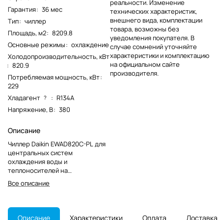
реальности. Изменение
Гарантия
:
36 мес
технических характеристик,
внешнего вида, комплектации
Тип
:
чиллер
товара, возможны без
Площадь, м2
:
8209.8
уведомления покупателя. В
Основные режимы
:
охлаждение
случае сомнений уточняйте
характеристики и комплектацию
Холодопроизводительность, кВт
на официальном сайте
:
820.9
производителя.
Потребляемая мощность, кВт
:
229
Хладагент
:
R134A
?
Напряжение, В
:
380
Описание
Чиллер Daikin EWAD820C-PL для
центральных систем
охлаждения воды и
теплоносителей на
коммерческих и промышленных
Все описание
объектах. Модель снята с
производства и актуальна для
замены или обслуживания
существующих систем.
Описание
Характеристики
Оплата
Доставка