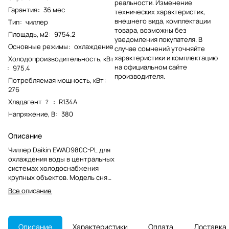
реальности. Изменение
Гарантия
:
36 мес
технических характеристик,
внешнего вида, комплектации
Тип
:
чиллер
товара, возможны без
Площадь, м2
:
9754.2
уведомления покупателя. В
Основные режимы
:
охлаждение
случае сомнений уточняйте
характеристики и комплектацию
Холодопроизводительность, кВт
на официальном сайте
:
975.4
производителя.
Потребляемая мощность, кВт
:
276
Хладагент
:
R134A
?
Напряжение, В
:
380
Описание
Чиллер Daikin EWAD980C-PL для
охлаждения воды в центральных
системах холодоснабжения
крупных объектов. Модель снята
с производства и подбирается с
Все описание
учётом существующей обвязки.
Описание
Характеристики
Оплата
Доставка