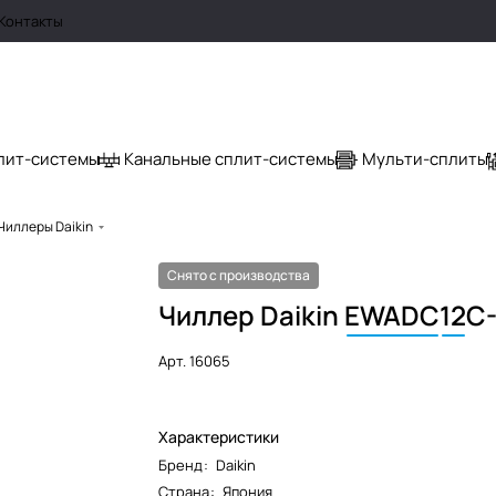
Контакты
лит-системы
Канальные сплит-системы
Мульти-сплиты
Чиллеры Daikin
Снято с производства
Чиллер Daikin
EWADC
12
C
Арт.
16065
Характеристики
Бренд
:
Daikin
Страна
:
Япония