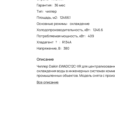
Гарантия
:
36 мес
Тип
:
чиллер
Площадь, м2
:
12466.1
Основные режимы
:
охлаждение
Холодопроизводительность, кВт
:
1246.6
Потребляемая мощность, кВт
:
409
Хладагент
:
R134A
?
Напряжение, В
:
380
Описание
Чиллер Daikin EWADC12C-XR для централизован
охлаждения воды в инженерных системах комм
промышленных объектов. Модель снята с произ
Все описание