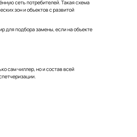
ённую сеть потребителей. Такая схема
ских зон и объектов с развитой
р для подбора замены, если на объекте
о сам чиллер, но и состав всей
испетчеризации.