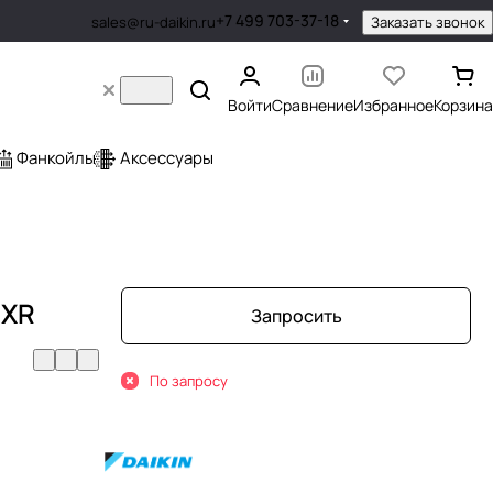
+7 499 703-37-18
Заказать звонок
sales@ru-daikin.ru
Войти
Сравнение
Избранное
Корзина
Фанкойлы
Аксессуары
-XR
Запросить
По запросу