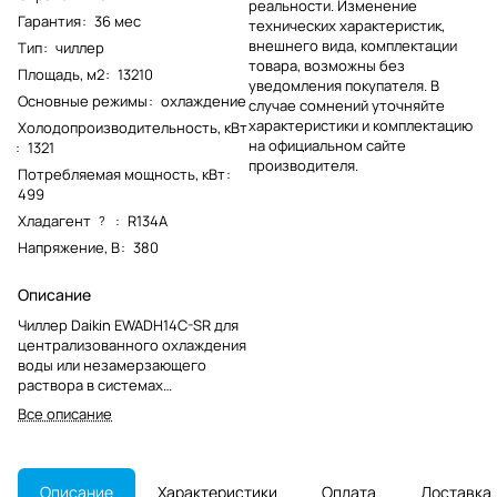
реальности. Изменение
Гарантия
:
36 мес
технических характеристик,
внешнего вида, комплектации
Тип
:
чиллер
товара, возможны без
Площадь, м2
:
13210
уведомления покупателя. В
Основные режимы
:
охлаждение
случае сомнений уточняйте
характеристики и комплектацию
Холодопроизводительность, кВт
на официальном сайте
:
1321
производителя.
Потребляемая мощность, кВт
:
499
Хладагент
:
R134A
?
Напряжение, В
:
380
Описание
Чиллер Daikin EWADH14C-SR для
централизованного охлаждения
воды или незамерзающего
раствора в системах
кондиционирования крупных
Все описание
объектов. Модель снята с
производства.
Описание
Характеристики
Оплата
Доставка