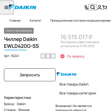
Главная
Каталог
Промышленные системы кондиционировани
Снято с производства
16 515 017 ₽
Чиллер Daikin
Последняя известная цена
EWLD
420
G-SS
актуальна на 31.03.2025
Арт.
16241
По запросу
Запросить
Все товары Daikin
Все товары категории
Характеристики
Бренд
:
Daikin
Внимание! Не является
Страна
:
Япония
публичной офертой.