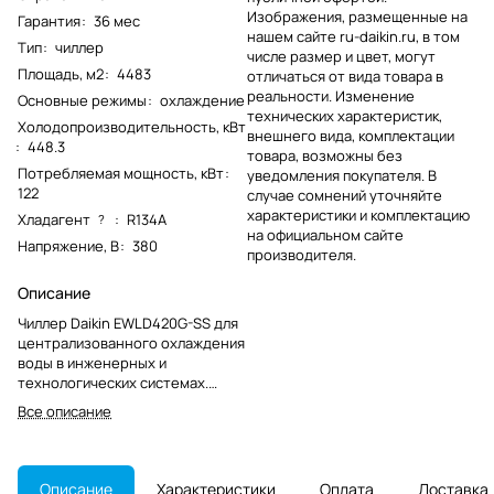
Изображения, размещенные на
Гарантия
:
36 мес
нашем сайте ru-daikin.ru, в том
Тип
:
чиллер
числе размер и цвет, могут
Площадь, м2
:
4483
отличаться от вида товара в
реальности. Изменение
Основные режимы
:
охлаждение
технических характеристик,
Холодопроизводительность, кВт
внешнего вида, комплектации
:
448.3
товара, возможны без
Потребляемая мощность, кВт
:
уведомления покупателя. В
122
случае сомнений уточняйте
характеристики и комплектацию
Хладагент
:
R134A
?
на официальном сайте
Напряжение, В
:
380
производителя.
Описание
Чиллер Daikin EWLD420G-SS для
централизованного охлаждения
воды в инженерных и
технологических системах.
Модель промышленного класса,
Все описание
снята с производства.
Описание
Характеристики
Оплата
Доставка