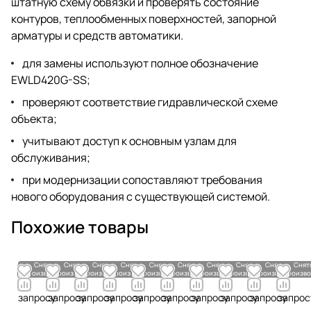
штатную схему обвязки и проверять состояние
контуров, теплообменных поверхностей, запорной
арматуры и средств автоматики.
для замены используют полное обозначение
EWLD420G-SS;
проверяют соответствие гидравлической схеме
объекта;
учитывают доступ к основным узлам для
обслуживания;
при модернизации сопоставляют требования
нового оборудования с существующей системой.
Похожие товары
Снято с
Снято с
Снято с
Снято с
Снято с
Снято с
Снято с
Снято с
Снято с
Снят
производства
производства
производства
производства
производства
производства
производства
производства
производства
произво
По
По
По
По
По
По
По
По
По
По
запросу
запросу
запросу
запросу
запросу
запросу
запросу
запросу
запросу
запрос