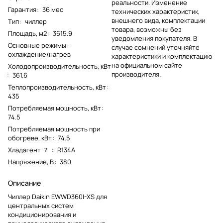
реальности. Изменение
Гарантия
:
36 мес
технических характеристик,
внешнего вида, комплектации
Тип
:
чиллер
товара, возможны без
Площадь, м2
:
3615.9
уведомления покупателя. В
Основные режимы
:
случае сомнений уточняйте
охлаждение/нагрев
характеристики и комплектацию
на официальном сайте
Холодопроизводительность, кВт
производителя.
:
361.6
Теплопроизводительность, кВт
:
435
Потребляемая мощность, кВт
:
74.5
Потребляемая мощность при
обогреве, кВт
:
74.5
Хладагент
:
R134A
?
Напряжение, В
:
380
Описание
Чиллер Daikin EWWD360I-XS для
центральных систем
кондиционирования и