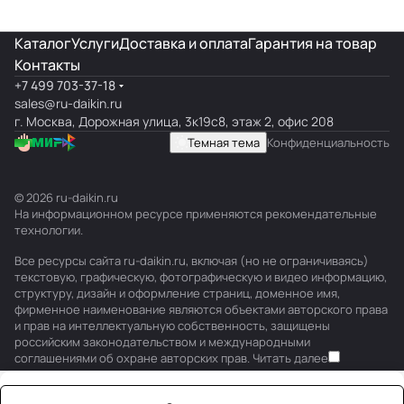
Каталог
Услуги
Доставка и оплата
Гарантия на товар
Контакты
+7 499 703-37-18
sales@ru-daikin.ru
г. Москва, Дорожная улица, 3к19с8, этаж 2, офис 208
Темная тема
Конфиденциальность
© 2026 ru-daikin.ru
На информационном ресурсе применяются
рекомендательные
технологии
.
Все ресурсы сайта ru-daikin.ru, включая (но не ограничиваясь)
текстовую, графическую, фотографическую и видео информацию,
структуру, дизайн и оформление страниц, доменное имя,
фирменное наименование являются объектами авторского права
и прав на интеллектуальную собственность, защищены
российским законодательством и международными
соглашениями об охране авторских прав.
Читать далее